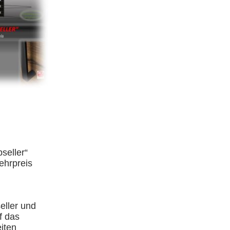
pseller“
ehrpreis
eller und
f das
eiten