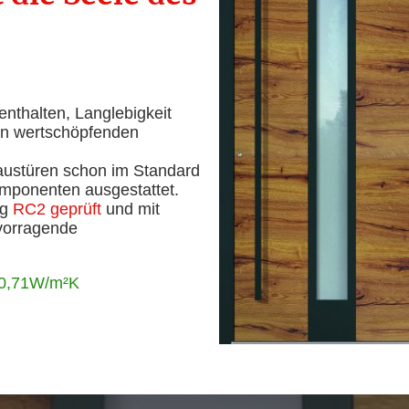
 enthalten, Langlebigkeit
en wertschöpfenden
austüren schon im Standard
omponenten ausgestattet.
ig
RC2 geprüft
und mit
rvorragende
 0,71W/m²K