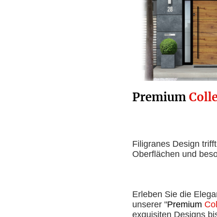
Premium
Coll
Filigranes Design triff
Oberflächen und beso
Erleben Sie die Elega
unserer "
Premium
Col
exquisiten Designs bi