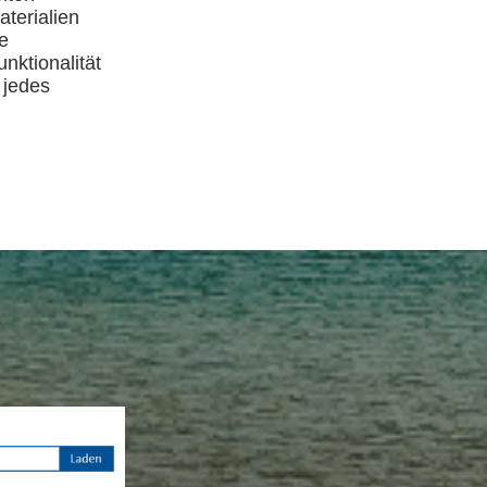
terialien
te
nktionalität
 jedes