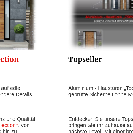
ection
Topseller
t auf edle
Aluminium - Haustüren
„To
ndere Details.
geprüfte Sicherheit ohne M
nz und Qualität
Entdecken Sie unsere Tops
lection"
. Von
bringen Sie Ihr Zuhause au
s hin zu
nächste Level. Mit einer br